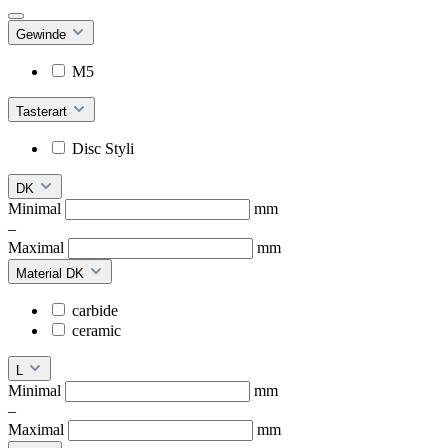
Gewinde
M5
Tasterart
Disc Styli
DK
Minimal
mm
–
Maximal
mm
Material DK
carbide
ceramic
L
Minimal
mm
–
Maximal
mm