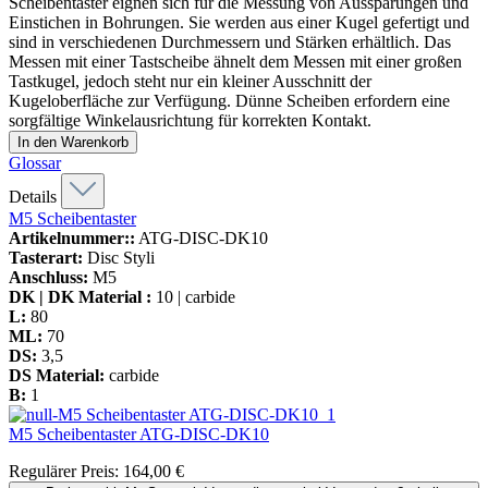
Scheibentaster eignen sich für die Messung von Aussparungen und
Einstichen in Bohrungen. Sie werden aus einer Kugel gefertigt und
sind in verschiedenen Durchmessern und Stärken erhältlich. Das
Messen mit einer Tastscheibe ähnelt dem Messen mit einer großen
Tastkugel, jedoch steht nur ein kleiner Ausschnitt der
Kugeloberfläche zur Verfügung. Dünne Scheiben erfordern eine
sorgfältige Winkelausrichtung für korrekten Kontakt.
In den Warenkorb
Glossar
Details
M5 Scheibentaster
Artikelnummer::
ATG-DISC-DK10
Tasterart:
Disc Styli
Anschluss:
M5
DK | DK Material :
10 | carbide
L:
80
ML:
70
DS:
3,5
DS Material:
carbide
B:
1
M5 Scheibentaster
ATG-DISC-DK10
Regulärer Preis:
164,00 €