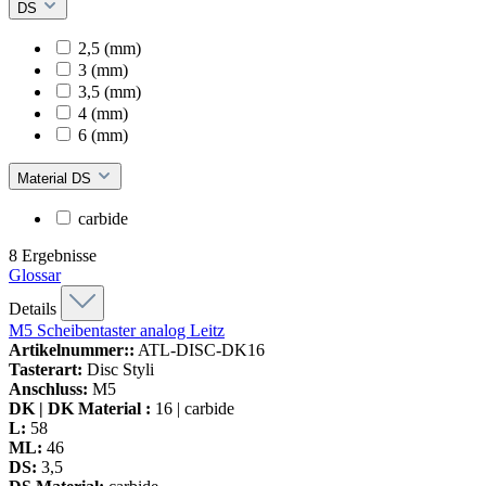
DS
2,5 (mm)
3 (mm)
3,5 (mm)
4 (mm)
6 (mm)
Material DS
carbide
8
Ergebnisse
Glossar
Details
M5 Scheibentaster analog Leitz
Artikelnummer::
ATL-DISC-DK16
Tasterart:
Disc Styli
Anschluss:
M5
DK | DK Material :
16 | carbide
L:
58
ML:
46
DS:
3,5