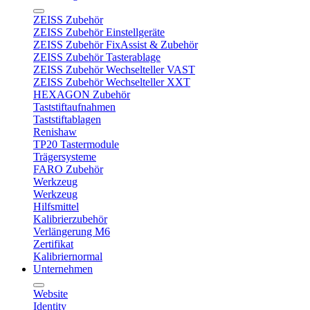
ZEISS Zubehör
ZEISS Zubehör Einstellgeräte
ZEISS Zubehör FixAssist & Zubehör
ZEISS Zubehör Tasterablage
ZEISS Zubehör Wechselteller VAST
ZEISS Zubehör Wechselteller XXT
HEXAGON Zubehör
Taststiftaufnahmen
Taststiftablagen
Renishaw
TP20 Tastermodule
Trägersysteme
FARO Zubehör
Werkzeug
Werkzeug
Hilfsmittel
Kalibrierzubehör
Verlängerung M6
Zertifikat
Kalibriernormal
Unternehmen
Website
Identity