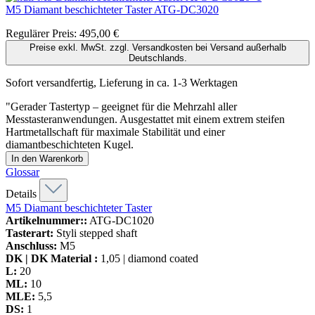
M5 Diamant beschichteter Taster
ATG-DC3020
Regulärer Preis:
495,00 €
Preise exkl. MwSt. zzgl. Versandkosten bei Versand außerhalb
Deutschlands.
Sofort versandfertig, Lieferung in ca. 1-3 Werktagen
"Gerader Tastertyp – geeignet für die Mehrzahl aller
Messtasteranwendungen. Ausgestattet mit einem extrem steifen
Hartmetallschaft für maximale Stabilität und einer
diamantbeschichteten Kugel.
In den Warenkorb
Glossar
Details
M5 Diamant beschichteter Taster
Artikelnummer::
ATG-DC1020
Tasterart:
Styli stepped shaft
Anschluss:
M5
DK | DK Material :
1,05 | diamond coated
L:
20
ML:
10
MLE:
5,5
DS:
1