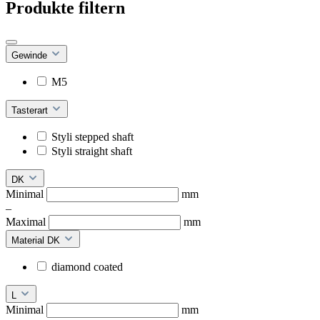
Produkte filtern
Gewinde
M5
Tasterart
Styli stepped shaft
Styli straight shaft
DK
Minimal
mm
–
Maximal
mm
Material DK
diamond coated
L
Minimal
mm