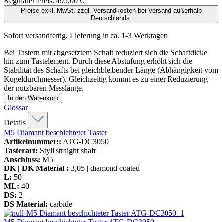
Regulärer Preis:
495,00 €
Preise exkl. MwSt. zzgl. Versandkosten bei Versand außerhalb
Deutschlands.
Sofort versandfertig, Lieferung in ca. 1-3 Werktagen
Bei Tastern mit abgesetztem Schaft reduziert sich die Schaftdicke
hin zum Tastelement. Durch diese Abstufung erhöht sich die
Stabilität des Schafts bei gleichbleibender Länge (Abhängigkeit vom
Kugeldurchmesser). Gleichzeitig kommt es zu einer Reduzierung
der nutzbaren Messlänge.
In den Warenkorb
Glossar
Details
M5 Diamant beschichteter Taster
Artikelnummer::
ATG-DC3050
Tasterart:
Styli straight shaft
Anschluss:
M5
DK | DK Material :
3,05 | diamond coated
L:
50
ML:
40
DS:
2
DS Material:
carbide
M5 Diamant beschichteter Taster
ATG-DC3050