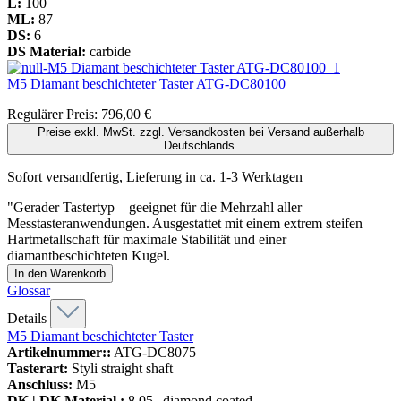
L:
100
ML:
87
DS:
6
DS Material:
carbide
M5 Diamant beschichteter Taster
ATG-DC80100
Regulärer Preis:
796,00 €
Preise exkl. MwSt. zzgl. Versandkosten bei Versand außerhalb
Deutschlands.
Sofort versandfertig, Lieferung in ca. 1-3 Werktagen
"Gerader Tastertyp – geeignet für die Mehrzahl aller
Messtasteranwendungen. Ausgestattet mit einem extrem steifen
Hartmetallschaft für maximale Stabilität und einer
diamantbeschichteten Kugel.
In den Warenkorb
Glossar
Details
M5 Diamant beschichteter Taster
Artikelnummer::
ATG-DC8075
Tasterart:
Styli straight shaft
Anschluss:
M5
DK | DK Material :
8,05 | diamond coated