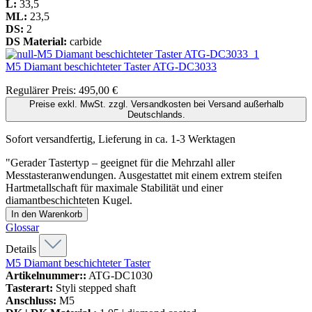
L:
33,5
ML:
23,5
DS:
2
DS Material:
carbide
M5 Diamant beschichteter Taster
ATG-DC3033
Regulärer Preis:
495,00 €
Preise exkl. MwSt. zzgl. Versandkosten bei Versand außerhalb
Deutschlands.
Sofort versandfertig, Lieferung in ca. 1-3 Werktagen
"Gerader Tastertyp – geeignet für die Mehrzahl aller
Messtasteranwendungen. Ausgestattet mit einem extrem steifen
Hartmetallschaft für maximale Stabilität und einer
diamantbeschichteten Kugel.
In den Warenkorb
Glossar
Details
M5 Diamant beschichteter Taster
Artikelnummer::
ATG-DC1030
Tasterart:
Styli stepped shaft
Anschluss:
M5