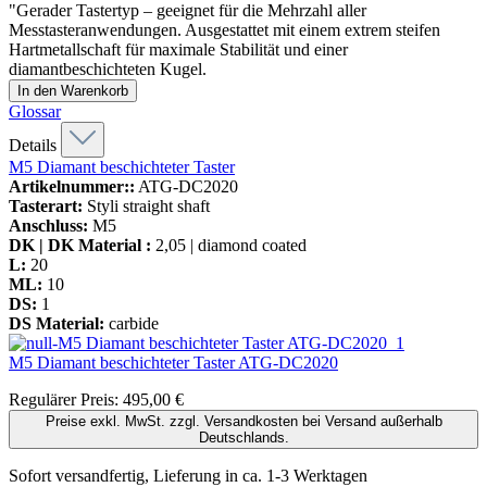
"Gerader Tastertyp – geeignet für die Mehrzahl aller
Messtasteranwendungen. Ausgestattet mit einem extrem steifen
Hartmetallschaft für maximale Stabilität und einer
diamantbeschichteten Kugel.
In den Warenkorb
Glossar
Details
M5 Diamant beschichteter Taster
Artikelnummer::
ATG-DC2020
Tasterart:
Styli straight shaft
Anschluss:
M5
DK | DK Material :
2,05 | diamond coated
L:
20
ML:
10
DS:
1
DS Material:
carbide
M5 Diamant beschichteter Taster
ATG-DC2020
Regulärer Preis:
495,00 €
Preise exkl. MwSt. zzgl. Versandkosten bei Versand außerhalb
Deutschlands.
Sofort versandfertig, Lieferung in ca. 1-3 Werktagen