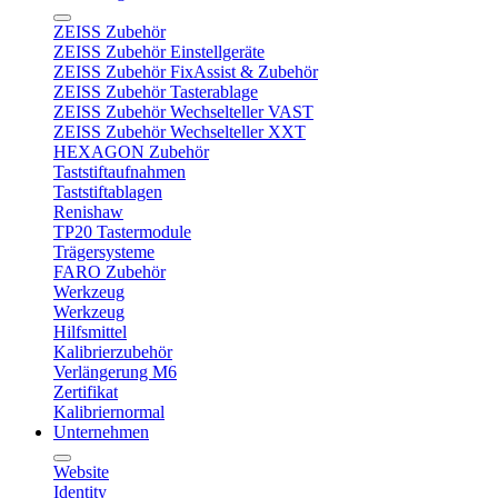
ZEISS Zubehör
ZEISS Zubehör Einstellgeräte
ZEISS Zubehör FixAssist & Zubehör
ZEISS Zubehör Tasterablage
ZEISS Zubehör Wechselteller VAST
ZEISS Zubehör Wechselteller XXT
HEXAGON Zubehör
Taststiftaufnahmen
Taststiftablagen
Renishaw
TP20 Tastermodule
Trägersysteme
FARO Zubehör
Werkzeug
Werkzeug
Hilfsmittel
Kalibrierzubehör
Verlängerung M6
Zertifikat
Kalibriernormal
Unternehmen
Website
Identity