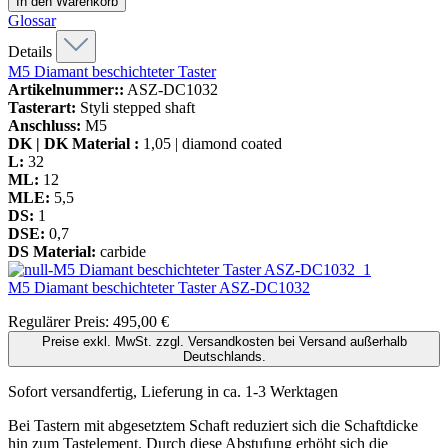
In den Warenkorb
Glossar
Details
M5 Diamant beschichteter Taster
Artikelnummer::
ASZ-DC1032
Tasterart:
Styli stepped shaft
Anschluss:
M5
DK | DK Material :
1,05 | diamond coated
L:
32
ML:
12
MLE:
5,5
DS:
1
DSE:
0,7
DS Material:
carbide
M5 Diamant beschichteter Taster
ASZ-DC1032
Regulärer Preis:
495,00 €
Preise exkl. MwSt. zzgl. Versandkosten bei Versand außerhalb
Deutschlands.
Sofort versandfertig, Lieferung in ca. 1-3 Werktagen
Bei Tastern mit abgesetztem Schaft reduziert sich die Schaftdicke
hin zum Tastelement. Durch diese Abstufung erhöht sich die