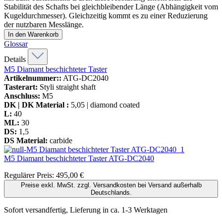
Stabilität des Schafts bei gleichbleibender Länge (Abhängigkeit vom
Kugeldurchmesser). Gleichzeitig kommt es zu einer Reduzierung
der nutzbaren Messlänge.
In den Warenkorb
Glossar
Details
M5 Diamant beschichteter Taster
Artikelnummer::
ATG-DC2040
Tasterart:
Styli straight shaft
Anschluss:
M5
DK | DK Material :
5,05 | diamond coated
L:
40
ML:
30
DS:
1,5
DS Material:
carbide
M5 Diamant beschichteter Taster
ATG-DC2040
Regulärer Preis:
495,00 €
Preise exkl. MwSt. zzgl. Versandkosten bei Versand außerhalb
Deutschlands.
Sofort versandfertig, Lieferung in ca. 1-3 Werktagen