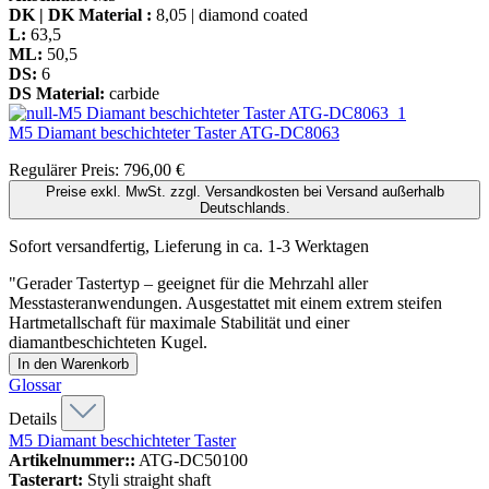
DK | DK Material :
8,05 | diamond coated
L:
63,5
ML:
50,5
DS:
6
DS Material:
carbide
M5 Diamant beschichteter Taster
ATG-DC8063
Regulärer Preis:
796,00 €
Preise exkl. MwSt. zzgl. Versandkosten bei Versand außerhalb
Deutschlands.
Sofort versandfertig, Lieferung in ca. 1-3 Werktagen
"Gerader Tastertyp – geeignet für die Mehrzahl aller
Messtasteranwendungen. Ausgestattet mit einem extrem steifen
Hartmetallschaft für maximale Stabilität und einer
diamantbeschichteten Kugel.
In den Warenkorb
Glossar
Details
M5 Diamant beschichteter Taster
Artikelnummer::
ATG-DC50100
Tasterart:
Styli straight shaft