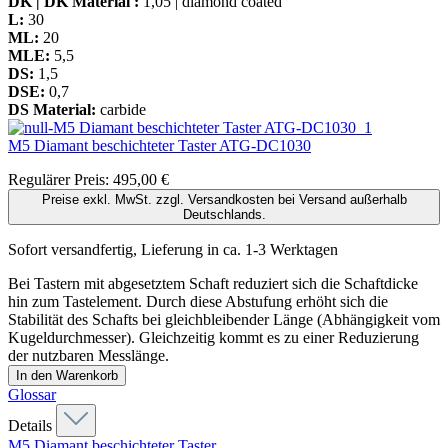
DK | DK Material :
1,05 | diamond coated
L:
30
ML:
20
MLE:
5,5
DS:
1,5
DSE:
0,7
DS Material:
carbide
M5 Diamant beschichteter Taster
ATG-DC1030
Regulärer Preis:
495,00 €
Preise exkl. MwSt. zzgl. Versandkosten bei Versand außerhalb
Deutschlands.
Sofort versandfertig, Lieferung in ca. 1-3 Werktagen
Bei Tastern mit abgesetztem Schaft reduziert sich die Schaftdicke
hin zum Tastelement. Durch diese Abstufung erhöht sich die
Stabilität des Schafts bei gleichbleibender Länge (Abhängigkeit vom
Kugeldurchmesser). Gleichzeitig kommt es zu einer Reduzierung
der nutzbaren Messlänge.
In den Warenkorb
Glossar
Details
M5 Diamant beschichteter Taster