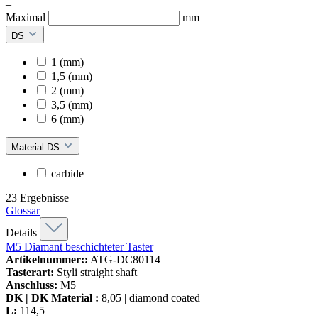
–
Maximal
mm
DS
1 (mm)
1,5 (mm)
2 (mm)
3,5 (mm)
6 (mm)
Material DS
carbide
23
Ergebnisse
Glossar
Details
M5 Diamant beschichteter Taster
Artikelnummer::
ATG-DC80114
Tasterart:
Styli straight shaft
Anschluss:
M5
DK | DK Material :
8,05 | diamond coated
L:
114,5